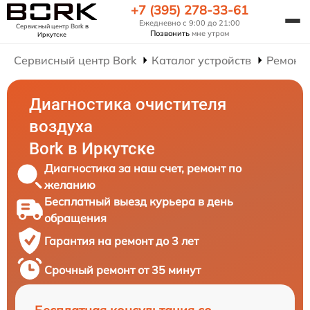
+7 (395) 278-33-61
Ежедневно с 9:00 до 21:00
Сервисный центр Bork
в
Позвонить
мне утром
Иркутске
Сервисный центр Bork
Каталог устройств
Ремонт 
Диагностика очистителя
воздуха
Bork в Иркутске
Диагностика за наш счет, ремонт по
желанию
Бесплатный выезд курьера в день
обращения
Гарантия на ремонт до 3 лет
Срочный ремонт от 35 минут