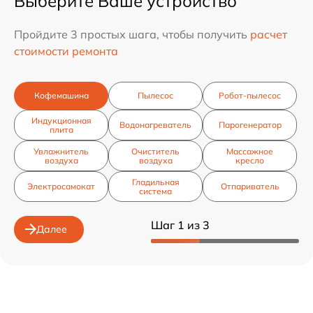
Выберите Ваше устройство
Пройдите 3 простых шага, чтобы получить
расчет
стоимости ремонта
Кофемашина
Пылесос
Робот-пылесос
Индукционная
Водонагреватель
Парогенератор
плита
Увлажнитель
Очиститель
Массажное
воздуха
воздуха
кресло
Гладильная
Электросамокат
Отпариватель
система
Шаг 1 из 3
Далее