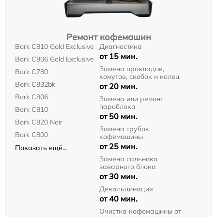
Ремонт кофемашин
Bork C810 Gold Exclusive
Диагностика
от 15 мин.
Bork C806 Gold Exclusive
Замена прокладок,
Bork C780
хомутов, скобок и колец
Bork C832bk
от 20 мин.
Bork C806
Замена или ремонт
пароблока
Bork C810
от 50 мин.
Bork C820 Noir
Замена трубок
Bork C800
кофемашины
от 25 мин.
Показать ещё...
Замена сальника
заварного блока
от 30 мин.
Декальцинация
от 40 мин.
Очистка кофемашины от